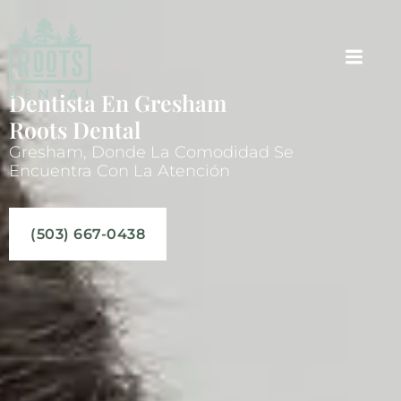
Dentista En Gresham
Roots Dental
Gresham, Donde La Comodidad Se
Encuentra Con La Atención
(503) 667-0438